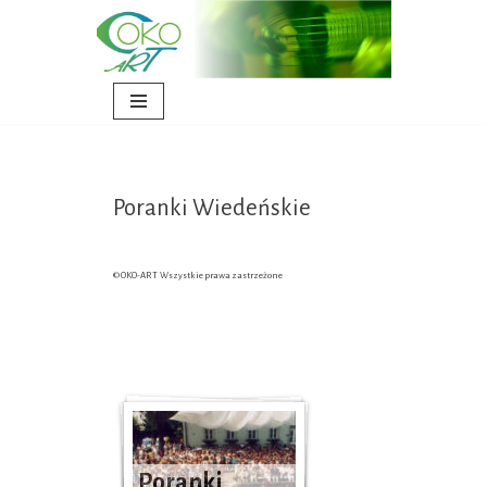
OKO-ART
Przejdź
Agencja Artystyczna
do
treści
Poranki Wiedeńskie
© OKO-ART
Wszystkie prawa zastrzeżone
Poranki