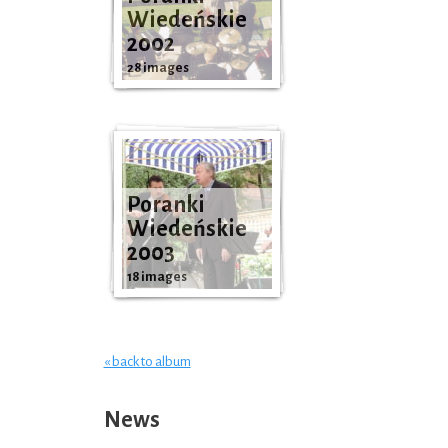
Wiedeńskie
2002
28 images
Poranki
Wiedeńskie
2003
18 images
« back to album
News